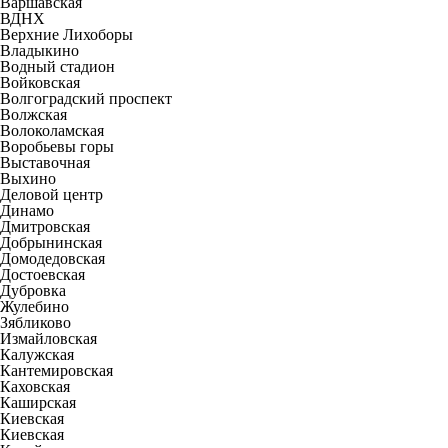
Варшавская
ВДНХ
Верхние Лихоборы
Владыкино
Водный стадион
Войковская
Волгоградский проспект
Волжская
Волоколамская
Воробьевы горы
Выставочная
Выхино
Деловой центр
Динамо
Дмитровская
Добрынинская
Домодедовская
Достоевская
Дубровка
Жулебино
Зябликово
Измайловская
Калужская
Кантемировская
Каховская
Каширская
Киевская
Киевская