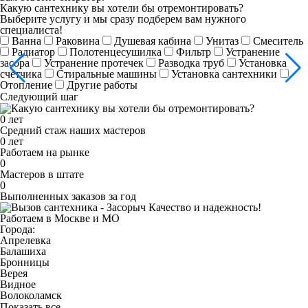
Какую сантехнику вы хотели бы отремонтировать?
Выберите услугу и мы сразу подберем вам нужного
специалиста!
Ванна
Раковина
Душевая кабина
Унитаз
Смеситель
Радиатор
Полотенцесушилка
Фильтр
Устранение
засора
Устранение протечек
Разводка труб
Установка
счётчика
Стиральные машины
Установка сантехники
Отопление
Другие работы
Следующий шаг
0
лет
Средний стаж наших мастеров
0
лет
Работаем на рынке
0
Мастеров в штате
0
Выполненных заказов за год
Качество и надежность!
Работаем в Москве и МО
Города:
Апрелевка
Балашиха
Бронницы
Верея
Видное
Волоколамск
Показать все