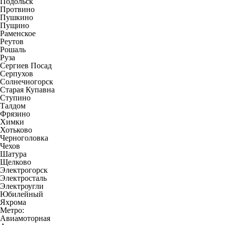
Подольск
Протвино
Пушкино
Пущино
Раменское
Реутов
Рошаль
Руза
Сергиев Посад
Серпухов
Солнечногорск
Старая Купавна
Ступино
Талдом
Фрязино
Химки
Хотьково
Черноголовка
Чехов
Шатура
Щелково
Электрогорск
Электросталь
Электроугли
Юбилейный
Яхрома
Метро:
Авиамоторная