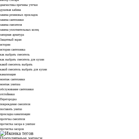
диагностика причины утечки
душевая кабина
замена резиновых прокладок
замена сантехники
замена смесителя
замена уплотнительных колец
запорная арматура
Защитный экран
истории
истории сантехника
как выбрать смеситель
как выбрать смеситель для кухни
какой смеситель выбрать
какой смеситель выбрать для кухни
канализация
монтаж сантехники
монтаж унитаза
обслуживание сантехники
отстойники
Перегородка
повреждение смесителя
поставить унитаз
прокладка канализации
протечка смесителя
прочистка засора в унитазе
прочистка засоров
Популярные записи