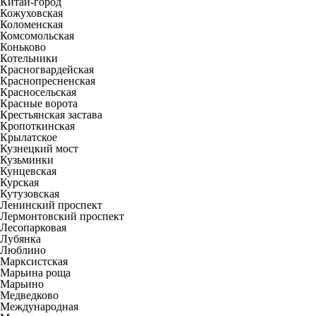
Китай-город
Кожуховская
Коломенская
Комсомольская
Коньково
Котельники
Красногвардейская
Краснопресненская
Красносельская
Красные ворота
Крестьянская застава
Кропоткинская
Крылатское
Кузнецкий мост
Кузьминки
Кунцевская
Курская
Кутузовская
Ленинский проспект
Лермонтовский проспект
Лесопарковая
Лубянка
Люблино
Марксистская
Марьина роща
Марьино
Медведково
Международная