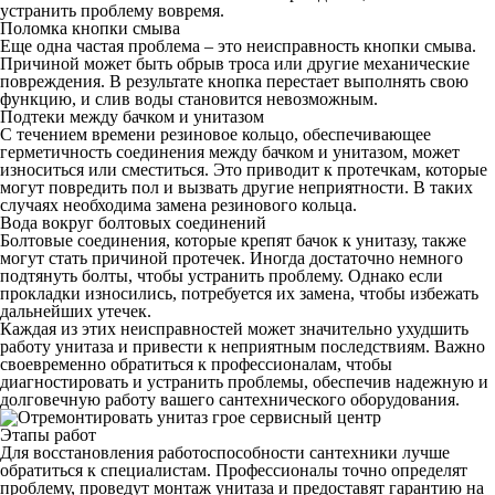
устранить проблему вовремя.
Поломка кнопки смыва
Еще одна частая проблема – это неисправность кнопки смыва.
Причиной может быть обрыв троса или другие механические
повреждения. В результате кнопка перестает выполнять свою
функцию, и слив воды становится невозможным.
Подтеки между бачком и унитазом
С течением времени резиновое кольцо, обеспечивающее
герметичность соединения между бачком и унитазом, может
износиться или сместиться. Это приводит к протечкам, которые
могут повредить пол и вызвать другие неприятности. В таких
случаях необходима замена резинового кольца.
Вода вокруг болтовых соединений
Болтовые соединения, которые крепят бачок к унитазу, также
могут стать причиной протечек. Иногда достаточно немного
подтянуть болты, чтобы устранить проблему. Однако если
прокладки износились, потребуется их замена, чтобы избежать
дальнейших утечек.
Каждая из этих неисправностей может значительно ухудшить
работу унитаза и привести к неприятным последствиям. Важно
своевременно обратиться к профессионалам, чтобы
диагностировать и устранить проблемы, обеспечив надежную и
долговечную работу вашего сантехнического оборудования.
Этапы работ
Для восстановления работоспособности сантехники лучше
обратиться к специалистам. Профессионалы точно определят
проблему, проведут
монтаж унитаза
и предоставят гарантию на