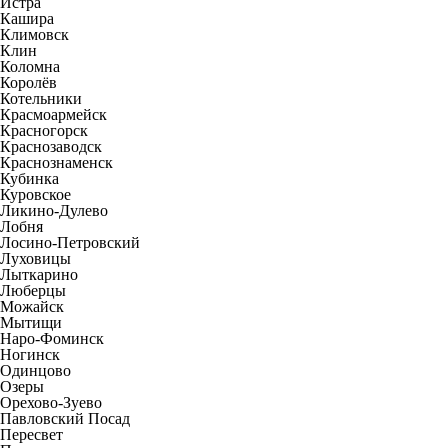
Истра
Кашира
Климовск
Клин
Коломна
Королёв
Котельники
Красмоармейск
Красногорск
Краснозаводск
Краснознаменск
Кубинка
Куровское
Ликино-Дулево
Лобня
Лосино-Петровский
Луховицы
Лыткарино
Люберцы
Можайск
Мытищи
Наро-Фоминск
Ногинск
Одинцово
Озеры
Орехово-Зуево
Павловский Посад
Пересвет