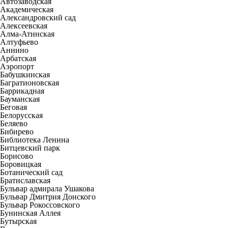
Автозаводская
Академическая
Александровский сад
Алексеевская
Алма-Атинская
Алтуфьево
Аннино
Арбатская
Аэропорт
Бабушкинская
Багратионовская
Баррикадная
Бауманская
Беговая
Белорусская
Беляево
Бибирево
Библиотека Ленина
Битцевский парк
Борисово
Боровицкая
Ботанический сад
Братиславская
Бульвар адмирала Ушакова
Бульвар Дмитрия Донского
Бульвар Рокоссовского
Бунинская Аллея
Бутырская