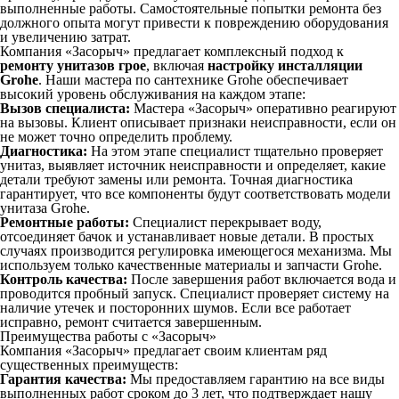
выполненные работы. Самостоятельные попытки ремонта без
должного опыта могут привести к повреждению оборудования
и увеличению затрат.
Компания «Засорыч» предлагает комплексный подход к
ремонту унитазов грое
, включая
настройку инсталляции
Grohe
. Наши мастера по сантехнике Grohe обеспечивает
высокий уровень обслуживания на каждом этапе:
Вызов специалиста:
Мастера «Засорыч» оперативно реагируют
на вызовы. Клиент описывает признаки неисправности, если он
не может точно определить проблему.
Диагностика:
На этом этапе специалист тщательно проверяет
унитаз, выявляет источник неисправности и определяет, какие
детали требуют замены или ремонта. Точная диагностика
гарантирует, что все компоненты будут соответствовать модели
унитаза Grohe.
Ремонтные работы:
Специалист перекрывает воду,
отсоединяет бачок и устанавливает новые детали. В простых
случаях производится регулировка имеющегося механизма. Мы
используем только качественные материалы и запчасти Grohe.
Контроль качества:
После завершения работ включается вода и
проводится пробный запуск. Специалист проверяет систему на
наличие утечек и посторонних шумов. Если все работает
исправно, ремонт считается завершенным.
Преимущества работы с «Засорыч»
Компания «Засорыч» предлагает своим клиентам ряд
существенных преимуществ:
Гарантия качества:
Мы предоставляем гарантию на все виды
выполненных работ сроком до 3 лет, что подтверждает нашу