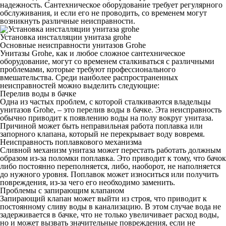
надежность. Сантехническое оборудование требует регулярного
обслуживания, и если его не проводить, со временем могут
возникнуть различные неисправности.
Установка инсталляции унитаза grohe
Основные неисправности унитазов Grohe
Унитазы Grohe, как и любое сложное сантехническое
оборудование, могут со временем сталкиваться с различными
проблемами, которые требуют профессионального
вмешательства. Среди наиболее распространенных
неисправностей можно выделить следующие:
Перелив воды в бачке
Одна из частых проблем, с которой сталкиваются владельцы
унитазов Grohe, – это перелив воды в бачке. Эта неисправность
обычно приводит к появлению воды на полу вокруг унитаза.
Причиной может быть неправильная работа поплавка или
запорного клапана, который не перекрывает воду вовремя.
Неисправность поплавкового механизма
Сливной механизм унитаза может перестать работать должным
образом из-за поломки поплавка. Это приводит к тому, что бачок
либо постоянно переполняется, либо, наоборот, не наполняется
до нужного уровня. Поплавок может износиться или получить
повреждения, из-за чего его необходимо заменить.
Проблемы с запирающим клапаном
Запирающий клапан может выйти из строя, что приводит к
постоянному сливу воды в канализацию. В этом случае вода не
задерживается в бачке, что не только увеличивает расход воды,
но и может вызвать значительные повреждения, если не