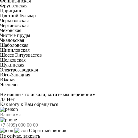
Фонвизинская
Фрунзенская
Царицыно
Цветной бульвар
Черкизовская
Чертановская
Чеховская
Чистые пруды
Чкаловская
Шаболовская
Шипиловская
Шоссе Энтузиастов
Щелковская
Щукинская
Электрозаводская
Юго-Западная
Южная
Ясенево
Не нашли что искали, хотите мы перезвоним
Да
Нет
Как могу к Вам обращаться
Обратный звонок
Не сейчас, закрыть