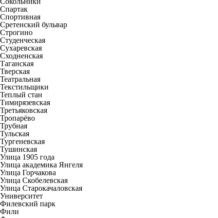
Сокольники
Спартак
Спортивная
Сретенский бульвар
Строгино
Студенческая
Сухаревская
Сходненская
Таганская
Тверская
Театральная
Текстильщики
Теплый стан
Тимирязевская
Третьяковская
Тропарёво
Трубная
Тульская
Тургеневская
Тушинская
Улица 1905 года
Улица академика Янгеля
Улица Горчакова
Улица Скобелевская
Улица Старокачаловская
Университет
Филевский парк
Фили