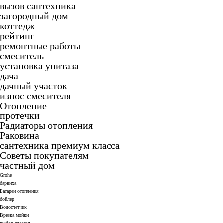
вызов сантехника
загородный дом
коттедж
рейтинг
ремонтные работы
смеситель
установка унитаза
дача
дачный участок
износ смесителя
Отопление
протечки
Радиаторы отопления
Раковина
сантехника премиум класса
Советы покупателям
частный дом
Grohe
барвиха
Батареи отопления
бойлер
Водосчетчик
Врезка мойки
выбор слесаря