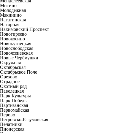
Менделеевская
Митино
Молодежная
Мякинино
Нагатинская
Нагорная
Нахимовский Проспект
Новогиреево
Новокосино
Новокузнецкая
Новослободская
Новоясеневская
Новые Черёмушки
Окружная
Октябрьская
Октябрьское Поле
Орехово
Отрадное
Охотный ряд
Павелецкая
Парк Культуры
Парк Победы
Партизанская
Первомайская
Перово
Петровско-Разумовская
Печатники
Пионерская