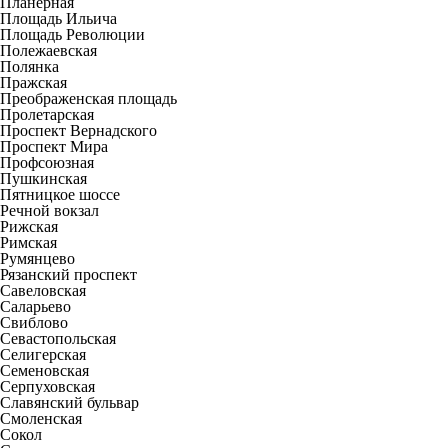
Планерная
Площадь Ильича
Площадь Революции
Полежаевская
Полянка
Пражская
Преображенская площадь
Пролетарская
Проспект Вернадского
Проспект Мира
Профсоюзная
Пушкинская
Пятницкое шоссе
Речной вокзал
Рижская
Римская
Румянцево
Рязанский проспект
Савеловская
Саларьево
Свиблово
Севастопольская
Селигерская
Семеновская
Серпуховская
Славянский бульвар
Смоленская
Сокол