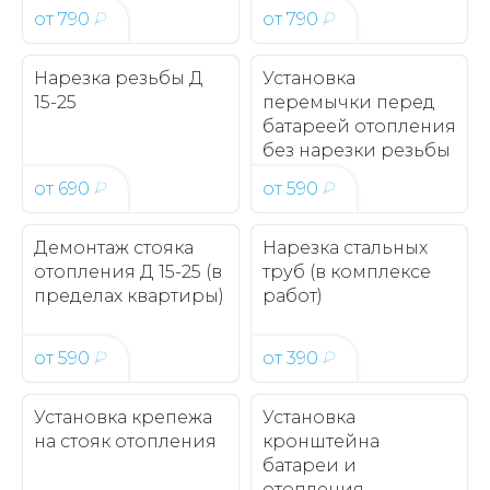
от
790
₽
от
790
₽
Нарезка резьбы Д
Установка
15-25
перемычки перед
батареей отопления
без нарезки резьбы
от
690
₽
от
590
₽
Демонтаж стояка
Нарезка стальных
отопления Д 15-25 (в
труб (в комплексе
пределах квартиры)
работ)
от
590
₽
от
390
₽
Установка крепежа
Установка
на стояк отопления
кронштейна
батареи и
отопления