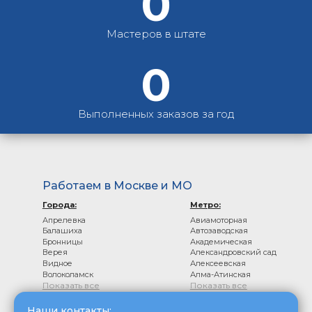
0
Мастеров в штате
0
Выполненных заказов за год
Работаем в Москве и МО
Города:
Метро:
Апрелевка
Авиамоторная
Балашиха
Автозаводская
Бронницы
Академическая
Верея
Александровский сад
Видное
Алексеевская
Волоколамск
Алма-Атинская
Показать все
Показать все
Наши контакты: