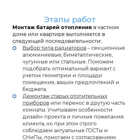
Этапы работ
Монтаж батарей отопления
в частном
доме или квартире выполняется в
следующей последовательности:
Выбор типа радиаторов
– секционные
алюминиевые, биметаллические,
чугунные или стальные. Поможем
подобрать оптимальный вариант с
учетом геометрии и площади
помещения, ваших предпочтений и
бюджета.
Демонтаж старых отопительных
приборов
или перенос в другую часть
комнаты. Учитываем особенности
установить батарею отопления в квартире
уста
дизайн-проекта и личные пожелания
клиента, но при этом строго
соблюдаем актуальные ГОСТы и
СНиПы, помогаем с согласованием