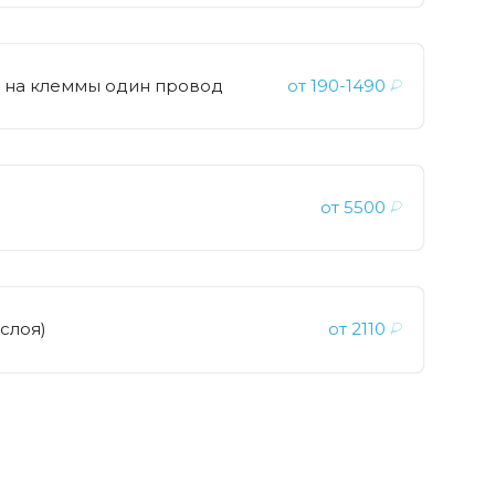
 на клеммы один провод
от
190-1490
₽
от
5500
₽
слоя)
от
2110
₽