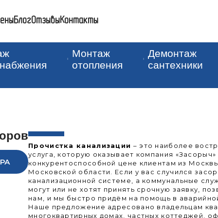
ены
Блог
Отзывы
Контакты
аж
Монтаж
Демонтаж
снабжения
отопления
сантехники
оров
Прочистка канализации
– это наиболее вост
услуга, которую оказывает компания «Засорыч»
РА
конкурентоспособной цене клиентам из Москвы
Московской области. Если у вас случился засор
канализационной системе, а коммунальные слу
могут или не хотят принять срочную заявку, по
нам, и мы быстро придём на помощь в аварийно
Наше предложение адресовано владельцам ква
многоквартирных домах, частных коттеджей, о