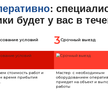
перативно
: специали
ки будет у вас в теч
сование условий
Срочный выезд
аем стоимость работ и
Мастер с необходимым
м время прибытия
оборудованием операти
.
приедет на объект и вып
работы