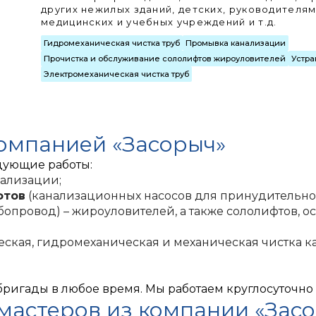
других нежилых зданий, детских, руководителя
медицинских и учебных учреждений и т.д.
Гидромеханическая чистка труб
Промывка канализации
Прочистка и обслуживание сололифтов жироуловителей
Устра
Электромеханическая чистка труб
компанией «Засорыч»
дующие работы:
нализации;
фтов
(канализационных насосов для принудительно
опровод) – жироуловителей, а также сололифтов,
ская, гидромеханическая и механическая
чистка к
бригады в любое время. Мы работаем круглосуточно
 мастеров из компании «Зас