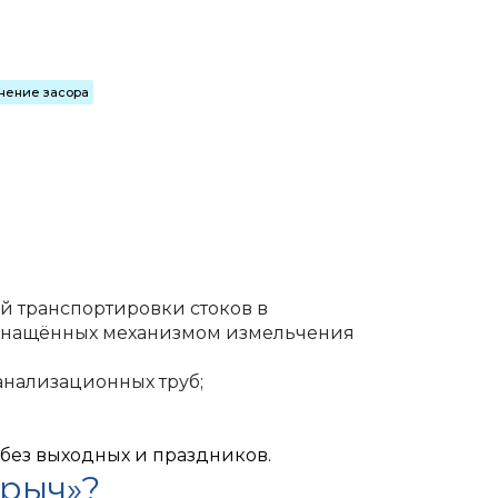
м
нение засора
й транспортировки стоков в
 оснащённых механизмом измельчения
анализационных труб
;
 без выходных и праздников.
орыч»?