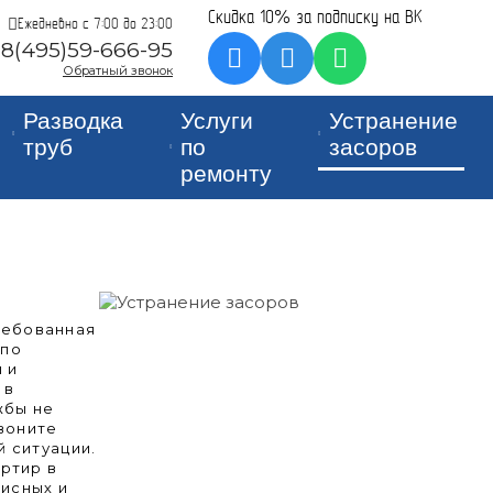
Скидка 10% за подписку на ВК
Ежедневно с 7:00 до 23:00
8(495)59-666-95
Обратный звонок
Разводка
Услуги
Устранение
труб
по
засоров
ремонту
ребованная
 по
 и
 в
жбы не
звоните
й ситуации.
ртир в
фисных и