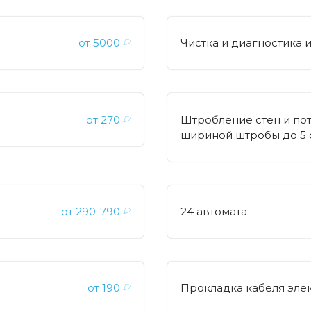
от
5000
₽
Чистка и диагностика 
от
270
₽
Штробление стен и пот
шириной штробы до 5 
от
290-790
₽
24 автомата
от
190
₽
Прокладка кабеля эле