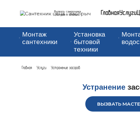
Вызвать сантехника
Главная
Услуги
Ц
на дом в Москве
Монтаж
Установка
Монт
сантехники
бытовой
водо
техники
Главная
Услуги
Устранение засоров
Устранение
зас
ВЫЗВАТЬ МАСТЕ