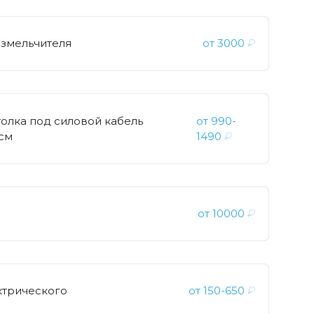
измельчителя
от
3000
₽
олка под силовой кабель
от
990-
см
1490
₽
от
10000
₽
ктрического
от
150-650
₽