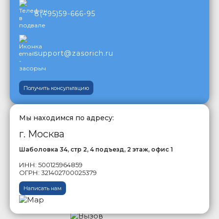
8(495)59-666-95
support@zasorich.ru
Получить консультацию
Мы находимся по адресу:
г. Москва
Шаболовка 34, стр 2, 4 подъезд, 2 этаж, офис 1
ИНН: 500125964859
ОГРН: 321402700025379
Написать нам