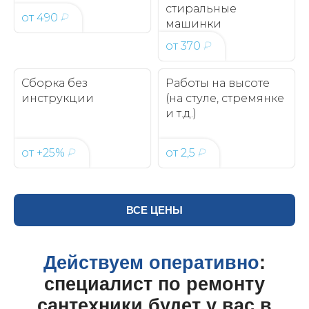
стиральные
от
490
₽
машинки
от
370
₽
Сборка без
Работы на высоте
инструкции
(на стуле, стремянке
и т.д.)
от
+25%
₽
от
2,5
₽
ВСЕ ЦЕНЫ
Действуем оперативно
:
специалист по ремонту
сантехники будет у вас в