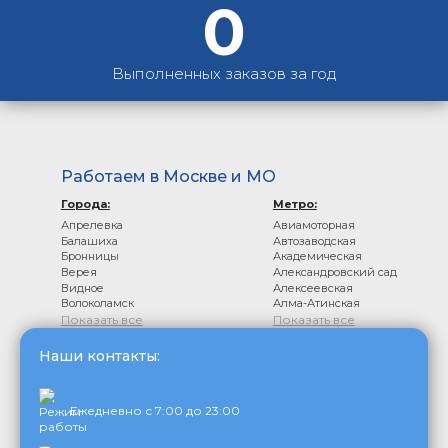
0
Выполненных заказов за год
Работаем в Москве и МО
Города:
Метро:
Апрелевка
Авиамоторная
Балашиха
Автозаводская
Бронницы
Академическая
Верея
Александровский сад
Видное
Алексеевская
Волоколамск
Алма-Атинская
Показать все
Показать все
Наши контакты:
Ежедневно с 7:00 до 23:00