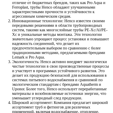
отличие от бюджетных брендов, таких как Pro Aqua и
Ferroplast, трубы Henco обладают улучшенными
характеристиками прочности и устойчивости к
агрессивным химическим средам.
Инновационные технологии: Henco известен своими
передовыми решениями в области трубопроводных
систем, такими как многослойные трубы PE-Xc/Al/PE-
Xc и уникальные методы монтажа. Эти технологии
значительно упрощают процесс установки и повышают
надежность соединений, что делает их
предпочтительным выбором по сравнению с более
традиционными методами, предлагаемыми брендами
Lemark и Pro Aqua.
Экологичность: Henco активно внедряет экологически
чистые технологии в свои производственные процессы
и участвует в программах устойчивого развития. Это
делает их продукцию безопасной для использования в
системах питьевого водоснабжения и сравнимой по
экологическим стандартам с брендами Aquatherm и
Uponor. Более того, Henco использует переработанные
материалы и возобновляемые источники энергии, что
уменьшает углеродный след продукции.
Широкий ассортимент: Компания предлагает широкий
ассортимент труб и фитингов для различных
применений, включая водоснабжение, отопление,