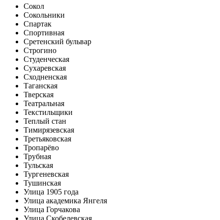
Сокол
Сокольники
Спартак
Спортивная
Сретенский бульвар
Строгино
Студенческая
Сухаревская
Сходненская
Таганская
Тверская
Театральная
Текстильщики
Теплый стан
Тимирязевская
Третьяковская
Тропарёво
Трубная
Тульская
Тургеневская
Тушинская
Улица 1905 года
Улица академика Янгеля
Улица Горчакова
Улица Скобелевская