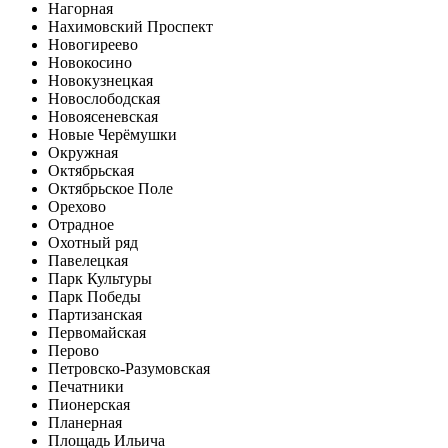
Нагорная
Нахимовский Проспект
Новогиреево
Новокосино
Новокузнецкая
Новослободская
Новоясеневская
Новые Черёмушки
Окружная
Октябрьская
Октябрьское Поле
Орехово
Отрадное
Охотный ряд
Павелецкая
Парк Культуры
Парк Победы
Партизанская
Первомайская
Перово
Петровско-Разумовская
Печатники
Пионерская
Планерная
Площадь Ильича