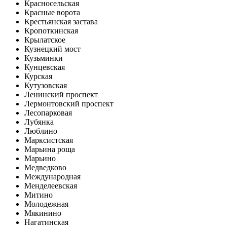
Красносельская
Красные ворота
Крестьянская застава
Кропоткинская
Крылатское
Кузнецкий мост
Кузьминки
Кунцевская
Курская
Кутузовская
Ленинский проспект
Лермонтовский проспект
Лесопарковая
Лубянка
Люблино
Марксистская
Марьина роща
Марьино
Медведково
Международная
Менделеевская
Митино
Молодежная
Мякинино
Нагатинская