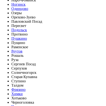
Наро-Фоминск
Ногинск
Одинцово
Озеры
Орехово-Зуево
Павловский Посад
Пересвет
Подольск
Протвино
Пушкино
Пущино
Раменское
Реутов
Рошаль
Руза
Сергиев Посад
Серпухов
Солнечногорск
Старая Купавна
Ступино
Талдом
Фрязино
Химки
Хотьково
Черноголовка