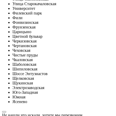
Улица Старокачаловская
Университет
Филевский парк
Фили
Фонвизинская
Фрунзенская
Царицыно
Цветной бульвар
Черкизовская
Чертановская
Чеховская
Чистые пруды
Чкаловская
Шаболовская
Шипиловская
Шоссе Энтузиастов
Щелковская
Щукинская
Электрозаводская
Юго-Западная
Южная
Ясенево
Не нашли что искали, хотите мы перезвоним