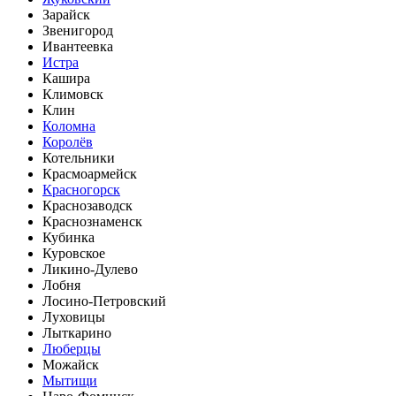
Зарайск
Звенигород
Ивантеевка
Истра
Кашира
Климовск
Клин
Коломна
Королёв
Котельники
Красмоармейск
Красногорск
Краснозаводск
Краснознаменск
Кубинка
Куровское
Ликино-Дулево
Лобня
Лосино-Петровский
Луховицы
Лыткарино
Люберцы
Можайск
Мытищи