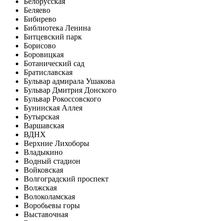
Белорусская
Беляево
Бибирево
Библиотека Ленина
Битцевский парк
Борисово
Боровицкая
Ботанический сад
Братиславская
Бульвар адмирала Ушакова
Бульвар Дмитрия Донского
Бульвар Рокоссовского
Бунинская Аллея
Бутырская
Варшавская
ВДНХ
Верхние Лихоборы
Владыкино
Водный стадион
Войковская
Волгоградский проспект
Волжская
Волоколамская
Воробьевы горы
Выставочная