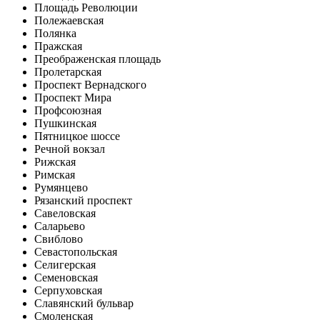
Площадь Революции
Полежаевская
Полянка
Пражская
Преображенская площадь
Пролетарская
Проспект Вернадского
Проспект Мира
Профсоюзная
Пушкинская
Пятницкое шоссе
Речной вокзал
Рижская
Римская
Румянцево
Рязанский проспект
Савеловская
Саларьево
Свиблово
Севастопольская
Селигерская
Семеновская
Серпуховская
Славянский бульвар
Смоленская