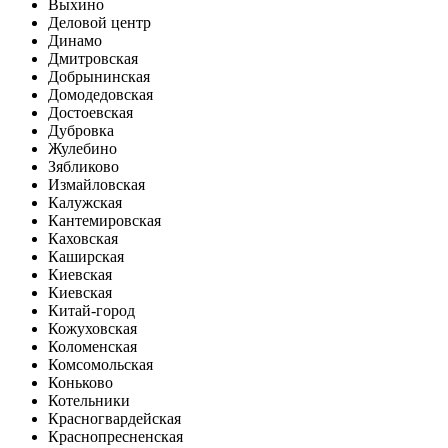
Выхино
Деловой центр
Динамо
Дмитровская
Добрынинская
Домодедовская
Достоевская
Дубровка
Жулебино
Зябликово
Измайловская
Калужская
Кантемировская
Каховская
Каширская
Киевская
Киевская
Китай-город
Кожуховская
Коломенская
Комсомольская
Коньково
Котельники
Красногвардейская
Краснопресненская