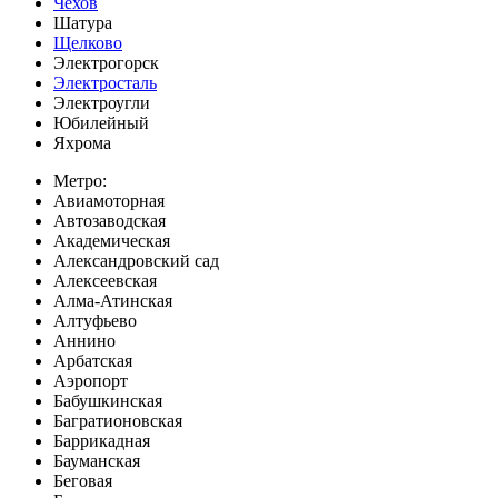
Чехов
Шатура
Щелково
Электрогорск
Электросталь
Электроугли
Юбилейный
Яхрома
Метро:
Авиамоторная
Автозаводская
Академическая
Александровский сад
Алексеевская
Алма-Атинская
Алтуфьево
Аннино
Арбатская
Аэропорт
Бабушкинская
Багратионовская
Баррикадная
Бауманская
Беговая