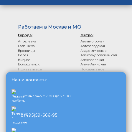
Работаем в Москве и МО
Города:
Метро:
Апрелевка
Авиамоторная
Балашиха
Автозаводская
Бронницы
Академическая
Верея
Александровский сад
Видное
Алексеевская
Волоколамск
Алма-Атинская
Показать все
Показать все
Наши контакты:
Ежедневно с 7:00 до 23:00
8(495)59-666-95