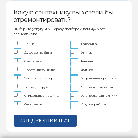
Какую сантехнику вы хотели бы
отремонтировать?
Выберите услугу и мы сразу подберем вам нужного
специалиста!
Ванна
Раковина
Душевая кабина
Унитаз
Смеситель
Радиатор
Полотенцесушилка
Фильтр
Устранение засора
Устранение протечек
Разводка труб
Установка счётчика
Стиральные машины
Установка сантехники
Отопление
Другие работы
СЛЕДУЮЩИЙ ШАГ