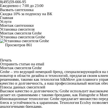
8(495)59-666-95
Ежедневно с 7:00 до 23:00
Вызвать сантехника
Скидка 10% за подписку на ВК
Главная
Услуги
Монтаж сантехники
Установка смесителя
Монтаж смесителя Grohe
Установка смесителя Grohe
Просмотров
861
Поделиться
Печать
Отправить статью на email
Монтаж смесителя Grohe
Grohe – это ведущий немецкий бренд, специализирующийся на п
новатор в области дизайна и технологий, предлагая своим кл
решениями, такими как технология SilkMove для плавного управл
качество и долговечность, а наш профессиональный монтаж обе
Плюсы данных смесителей
Высокое качество и долговечность: Grohe использует высококаче
делает их сравнимыми с такими брендами, как Hansgrohe и Moen
Инновационные технологии: Grohe предлагает множество передо
блеск и устойчивость к царапинам. Технология EcoJoy позволяе
аналогичными брендами.