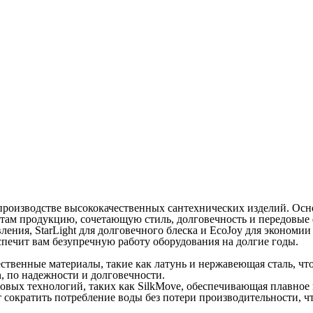
роизводстве высококачественных сантехнических изделий. Основ
иентам продукцию, сочетающую стиль, долговечность и передов
ения, StarLight для долговечного блеска и EcoJoy для экономии
спечит вам безупречную работу оборудования на долгие годы.
ственные материалы, такие как латунь и нержавеющая сталь, что
, по надежности и долговечности.
вых технологий, таких как SilkMove, обеспечивающая плавное и
т сократить потребление воды без потери производительности, 