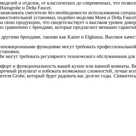
моделей и отделок, от классических до современных, что позво
ansgrohe и Delta Faucet.
станавливать смесители без необходимости использования специ
амостоятельной установки, подобно моделям Moen и Delta Faucet
а свою продукцию, что свидетельствует о высоком уровне довер
по сравнению с брендами, которые предлагают меньшие гаранти
другими брендами, такими как Kaiser и Elghansa. Высокое каче
инновационными функциями могут требовать профессиональной у
становки.
e могут требовать регулярного технического обслуживания для
омфорт и функциональность вашей кухни или ванной комнаты. Вы
речный результат и избежать возможных сложностей, лучше все
еля Grohe, который будет радовать вас долгие годы. Свяжитесь